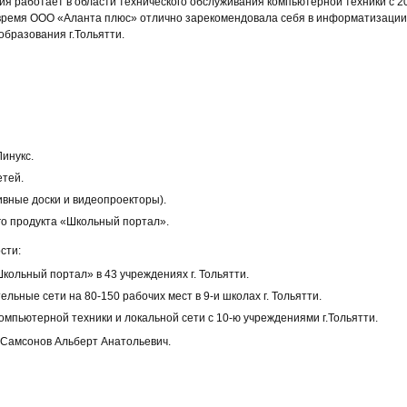
я работает в области технического обслуживания компьютерной техники с 20
 время ООО «Аланта плюс» отлично зарекомендовала себя в информатизации
бразования г.Тольятти.
инукс.
етей.
вные доски и видеопроекторы).
го продукта «Школьный портал».
сти:
кольный портал» в 43 учреждениях г. Тольятти.
ьные сети на 80-150 рабочих мест в 9-и школах г. Тольятти.
мпьютерной техники и локальной сети с 10-ю учреждениями г.Тольятти.
Самсонов Альберт Анатольевич.