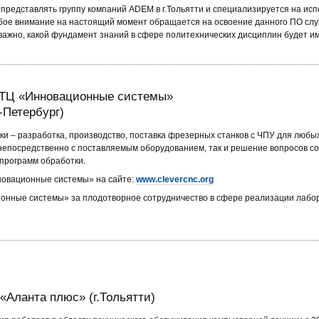
редставлять группу компаний ADEM в г.Тольятти и специализируется на ис
обое внимание на настоящий момент обращается на освоение данного ПО слу
важно, какой фундамент знаний в сфере политехнических дисциплин будет им
ТЦ «Инновационные системы»
т-Петербург)
ки – разработка, производство, поставка фрезерных станков с ЧПУ для любы
 непосредственно с поставляемым оборудованием, так и решение вопросов 
 программ обработки.
овационные системы» на сайте:
www.clevercnc.org
ные системы» за плодотворное сотрудничество в сфере реализации лабор
Аланта плюс» (г.Тольятти)