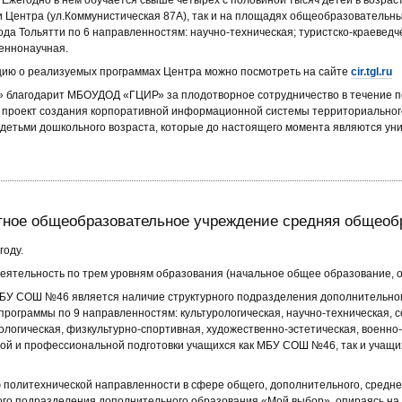
. Ежегодно в нём обучается свыше четырех с половиной тысяч детей в возрас
и Центра (ул.Коммунистическая 87А), так и на площадях общеобразовательн
ода Тольятти по 6 направленностям: научно-техническая; туристско-краеведче
веннонаучная.
ию о реализуемых программах Центра можно посмотреть на сайте
cir.tgl.ru
благодарит МБОУДОД «ГЦИР» за плодотворное сотрудничество в течение по
проект создания корпоративной информационной системы территориального
 детьми дошкольного возраста, которые до настоящего момента являются ун
ное общеобразовательное учреждение средняя общеобр
году.
еятельность по трем уровням образования (начальное общее образование, 
БУ СОШ №46 является наличие структурного подразделения дополнительног
программы по 9 направленностям: культурологическая, научно-техническая, с
ологическая, физкультурно-спортивная, художественно-эстетическая, военн
й и профессиональной подготовки учащихся как МБУ СОШ №46, так и учащих
 политехнической направленности в сфере общего, дополнительного, средне
ного подразделения дополнительного образования «Мой выбор», опираясь на 