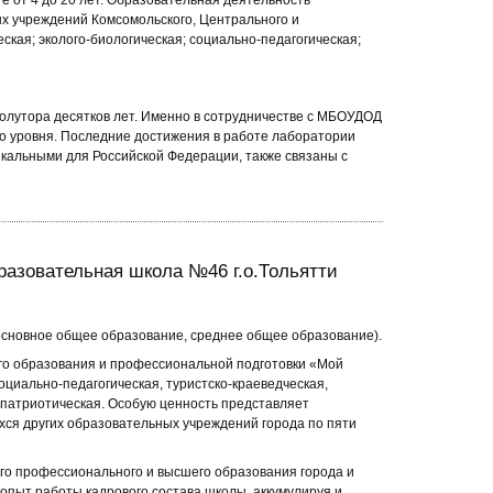
те от 4 до 20 лет. Образовательная деятельность
ых учреждений Комсомольского, Центрального и
ская; эколого-биологическая; социально-педагогическая;
лутора десятков лет. Именно в сотрудничестве с МБОУДОД
 уровня. Последние достижения в работе лаборатории
икальными для Российской Федерации, также связаны с
азовательная школа №46 г.о.Тольятти
основное общее образование, среднее общее образование).
о образования и профессиональной подготовки «Мой
оциально-педагогическая, туристско-краеведческая,
о-патриотическая. Особую ценность представляет
ся других образовательных учреждений города по пяти
го профессионального и высшего образования города и
опыт работы кадрового состава школы, аккумулируя и