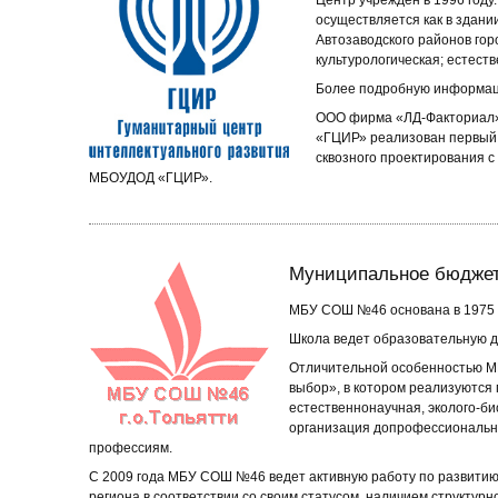
Центр учреждён в 1996 году
осуществляется как в здани
Автозаводского районов гор
культурологическая; естест
Более подробную информац
ООО фирма «ЛД-Факториал» 
«ГЦИР» реализован первый 
сквозного проектирования с
МБОУДОД «ГЦИР».
Муниципальное бюджет
МБУ СОШ №46 основана в 1975 
Школа ведет образовательную д
Отличительной особенностью М
выбор», в котором реализуются 
естественнонаучная, эколого-би
организация допрофессионально
профессиям.
С 2009 года МБУ СОШ №46 ведет активную работу по развитию
региона в соответствии со своим статусом, наличием структур