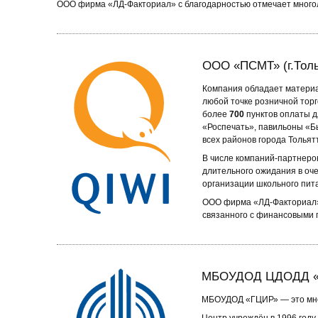
ООО фирма «ЛД-Факториал» с благодарностью отмечает многоле
ООО «ПСМТ» (г.Толь
Компания обладает материа
любой точке розничной тор
более
700
пунктов оплаты д
«Роспечать», павильоны «Бы
всех районов города Тольят
В числе компаний-партнеро
длительного ожидания в оч
организации школьного пита
ООО фирма «ЛД-Факториал» 
связанного с финансовыми 
МБОУДОД ЦДОДД «Гум
МБОУДОД «ГЦИР» — это мно