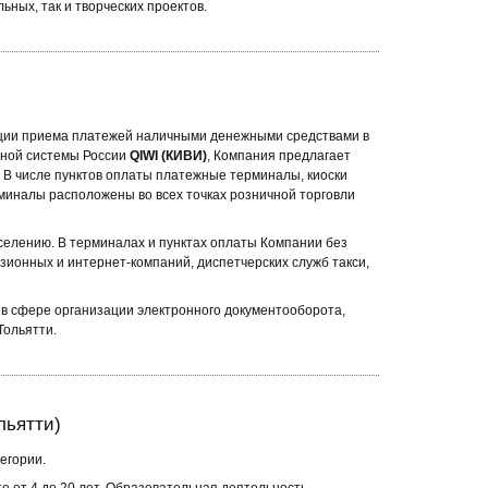
ных, так и творческих проектов.
ации приема платежей наличными денежными средствами в
жной системы России
QIWI (КИВИ)
, Компания предлагает
 В числе пунктов оплаты платежные терминалы, киоски
рминалы расположены во всех точках розничной торговли
селению. В терминалах и пунктах оплаты Компании без
ионных и интернет-компаний, диспетчерских служб такси,
 сфере организации электронного документооборота,
Тольятти.
льятти)
егории.