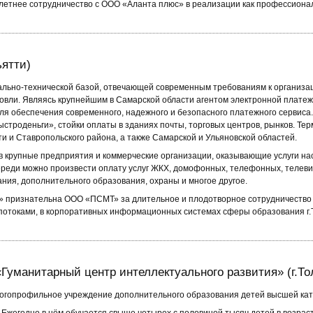
тнее сотрудничество с ООО «Аланта плюс» в реализации как профессиональ
ятти)
льно-технической базой, отвечающей современным требованиям к организ
говли. Являясь крупнейшим в Самарской области агентом электронной плате
ля обеспечения современного, надежного и безопасного платежного сервиса.
строденьги», стойки оплаты в зданиях почты, торговых центров, рынков. Те
ти и Ставропольского района, а также Самарской и Ульяновской областей.
в крупные предприятия и коммерческие организации, оказывающие услуги на
ереди можно произвести оплату услуг ЖКХ, домофонных, телефонных, телевиз
ния, дополнительного образования, охраны и многое другое.
признательна ООО «ПСМТ» за длительное и плодотворное сотрудничество в
потоками, в корпоративных информационных системах сферы образования г.
анитарный центр интеллектуального развития» (г.То
гопрофильное учреждение дополнительного образования детей высшей кат