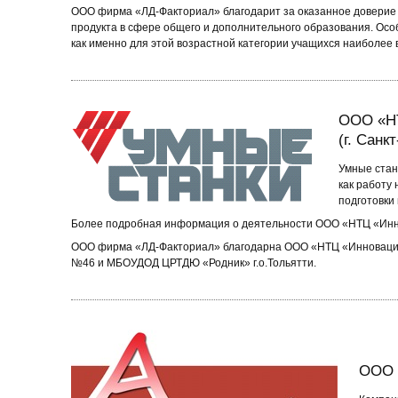
ООО фирма «ЛД-Факториал» благодарит за оказанное доверие п
продукта в сфере общего и дополнительного образования. Ос
как именно для этой возрастной категории учащихся наиболее 
ООО «Н
(г. Санк
Умные стан
как работу
подготовки
Более подробная информация о деятельности ООО «НТЦ «Инн
ООО фирма «ЛД-Факториал» благодарна ООО «НТЦ «Инновацион
№46 и МБОУДОД ЦРТДЮ «Родник» г.о.Тольятти.
ООО «