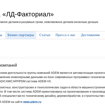
 «ЛД-Факториал»
ожное делаем в разумные сроки, невозможное делаем несколько дольше.
ты
Бизнес-партнеры
Статьи
Пресса о нас
Достижения
 компаний
ием деятельности группы компаний ADEM является автоматизация проектно
авление инженерными данными на базе современных программно-технически
CAD/CAM/CAPP/PDM система ADEM-VX.
тных, конструкторских и технологических задач в области машиностроения,
и. В том числе система ADEM ориентирована на проектирование и производс
специалистам по техническому дизайну, деревообработке, в строительстве 
ий ADEM на сайте
www.adem.ru