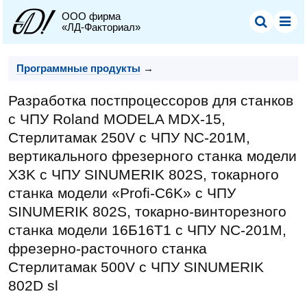
ООО фирма
«ЛД-Факториал»
Программные продукты
→
Разработка постпроцессоров для станков
с ЧПУ Roland MODELA MDX-15,
Стерлитамак 250V с ЧПУ NC-201M,
вертикального фрезерного станка модели
X3K с ЧПУ SINUMERIK 802S, токарного
станка модели «Profi-C6K» с ЧПУ
SINUMERIK 802S, токарно-винторезного
станка модели 16Б16Т1 с ЧПУ NC-201M,
фрезерно-расточного станка
Стерлитамак 500V с ЧПУ SINUMERIK
802D sl